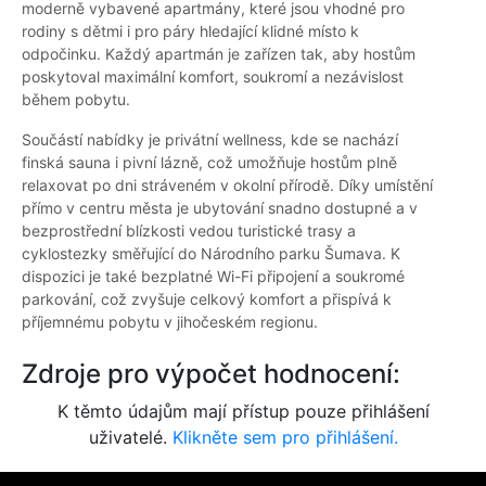
moderně vybavené apartmány, které jsou vhodné pro
rodiny s dětmi i pro páry hledající klidné místo k
odpočinku. Každý apartmán je zařízen tak, aby hostům
poskytoval maximální komfort, soukromí a nezávislost
během pobytu.
Součástí nabídky je privátní wellness, kde se nachází
finská sauna i pivní lázně, což umožňuje hostům plně
relaxovat po dni stráveném v okolní přírodě. Díky umístění
přímo v centru města je ubytování snadno dostupné a v
bezprostřední blízkosti vedou turistické trasy a
cyklostezky směřující do Národního parku Šumava. K
dispozici je také bezplatné Wi-Fi připojení a soukromé
parkování, což zvyšuje celkový komfort a přispívá k
příjemnému pobytu v jihočeském regionu.
Zdroje pro výpočet hodnocení:
K těmto údajům mají přístup pouze přihlášení
uživatelé.
Klikněte sem pro přihlášení.