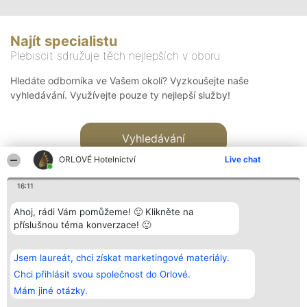
Najít specialistu
Plebiscit sdružuje těch nejlepších v oboru
Hledáte odborníka ve Vašem okolí? Vyzkoušejte naše
vyhledávání. Využívejte pouze ty nejlepší služby!
Vyhledávání
ORLOVÉ Hotelnictví
Live chat
16:11
Ahoj, rádi Vám pomůžeme! 🙂 Klikněte na
příslušnou téma konverzace! 🙂
Organizátor hlasování
Plebiscyt
Kontakt
Bright Side Solutions sp. z o.
Vítězové
Kontakt
Jsem laureát, chci získat marketingové materiály.
o. sp. k.
Seznam všech
ul. Ruska 22
laureátů
Chci přihlásit svou společnost do Orlové.
Wrocław 50-079
Zásady
Mám jiné otázky.
KRS 0000749100 | Regon
Pravidla
381313360 | NIP 8943132676
Zásady