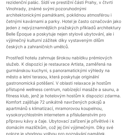
rezidenční palác. Sídlí ve prestižní části Prahy, v čtvrti
Vinohrady, známé svými pozoruhodnými
architektonickými památkami, poklidnou atmosférou i
četnými kavárnami a parky. Hotel je často označován jako
jeden z nejvýznamnějších pražských příkladů architektury
Belle Époque a poskytuje nejen stylové ubytování, ale i
výjimečný kulturní zážitek díky vystaveným dílům
českých a zahraničních umělců.
Prostředí hotelu zahrnuje širokou nabídku prémiových
služeb. K dispozici je restaurace Artista, zaměřená na
gurmánskou kuchyni, s panoramatickými výhledy na
město a letní terasou, která poskytuje originální
gastronomická potěšení. V oblasti relaxace je hostům
přístupné wellness centrum, nabízející masáže a saunu, a
fitness klub, jenž je hotelovým hostům k dispozici zdarma.
Komfort zajišťuje 72 unikátně navržených pokojů a
apartmánů s klimatizací, mramorovou koupelnou,
vysokorychlostním internetem a příslušenstvím pro
přípravu kávy a čaje. Ubytovací zařízení je přívětivé i k
domácím mazlíčkům, což jej činí výjimečným. Díky své
poloze je vhodnou volbou pro poznávání památek,