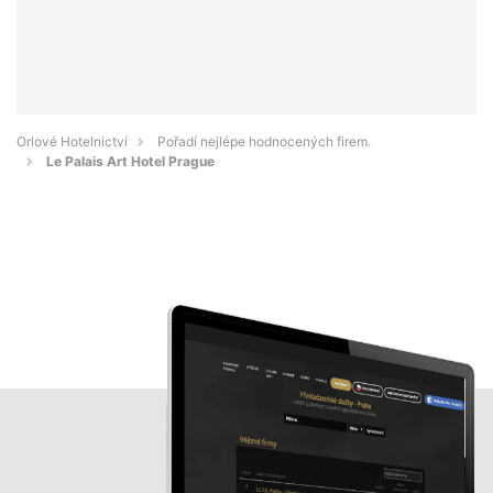
Orlové Hotelnictví
Pořadí nejlépe hodnocených firem.
Le Palais Art Hotel Prague