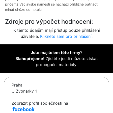
přičemž Václavské náměstí se nachází přibližně patnáct
minut chůze od hotelu.
Zdroje pro výpočet hodnocení:
K těmto údajům mají přístup pouze přihlášení
uživatelé.
Klikněte sem pro přihlášení.
Jste majitelem této firmy
?
Blahopřejeme!
Zjistěte jestli můžete získat
propagační materiály!
Praha
U Zvonarky 1
Zobrazit profil společnosti na