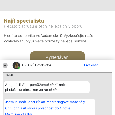
Najít specialistu
Plebiscit sdružuje těch nejlepších v oboru
Hledáte odborníka ve Vašem okolí? Vyzkoušejte naše
vyhledávání. Využívejte pouze ty nejlepší služby!
Vyhledávání
ORLOVÉ Hotelnictví
Live chat
02:41
Ahoj, rádi Vám pomůžeme! 🙂 Klikněte na
příslušnou téma konverzace! 🙂
Organizátor hlasování
Plebiscyt
Kontakt
Bright Side Solutions sp. z o.
Vítězové
Kontakt
Jsem laureát, chci získat marketingové materiály.
o. sp. k.
Seznam všech
ul. Ruska 22
laureátů
Chci přihlásit svou společnost do Orlové.
Wrocław 50-079
Zásady
Mám jiné otázky.
KRS 0000749100 | Regon
Pravidla