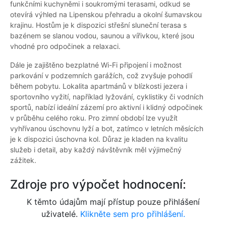
funkčními kuchyněmi i soukromými terasami, odkud se
otevírá výhled na Lipenskou přehradu a okolní šumavskou
krajinu. Hostům je k dispozici střešní sluneční terasa s
bazénem se slanou vodou, saunou a vířivkou, které jsou
vhodné pro odpočinek a relaxaci.
Dále je zajištěno bezplatné Wi-Fi připojení i možnost
parkování v podzemních garážích, což zvyšuje pohodlí
během pobytu. Lokalita apartmánů v blízkosti jezera i
sportovního vyžití, například lyžování, cyklistiky či vodních
sportů, nabízí ideální zázemí pro aktivní i klidný odpočinek
v průběhu celého roku. Pro zimní období lze využít
vyhřívanou úschovnu lyží a bot, zatímco v letních měsících
je k dispozici úschovna kol. Důraz je kladen na kvalitu
služeb i detail, aby každý návštěvník měl výjimečný
zážitek.
Zdroje pro výpočet hodnocení:
K těmto údajům mají přístup pouze přihlášení
uživatelé.
Klikněte sem pro přihlášení.