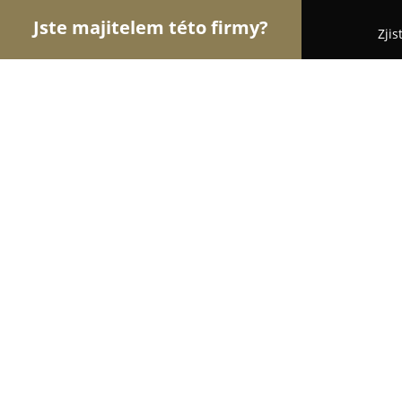
Jste majitelem této firmy?
Zjis
Orlové Hotelnictví
Pořadí nejlépe hodnocených f
Hotel Ve Mlejně
8.6
(138)
Čerčany, Benešovská 27
Zobrazit telefonní číslo