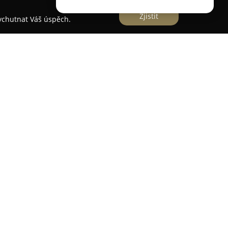
Zjistit
vychutnat Váš úspěch.
malebné lokalitě bývalého mlýna přímo u řeky
k. Tento jedinečný areál s historickými kořeny
etí představuje největší ubytovací zařízení svého
stický klidným prostředím s výhledem na jez a
využívá energii vlastní malé vodní elektrárny,
vě zařízené převážně dvoulůžkové pokoje s
 sociálním zařízením, z nichž některé nabízejí
tikálním stylu poskytuje padesát míst a nabízí
 vín i čepovaných piv. Součástí areálu je také