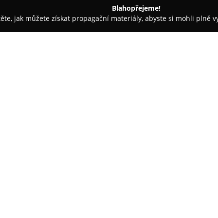
Blahopřejeme!
těte, jak můžete získat propagační materiály, abyste si mohli plně 
irem.
Hotel Ve Mlejně
O společnosti:
Hotel Ve Mlejně
je situován v 
Sázavy v obci Městečko u Nespe
sahajícími až do konce 17. stol
druhu v regionu. Je charakteri
důrazem na udržitelnost, neboť 
která je přístupná pro exkurze.
Ubytovací kapacitu tvoří stylo
moderním vybavením a vlastním
možnost vany. Restaurace v rus
pestrý výběr pokrmů, kvalitních