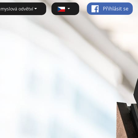
Přihlásit se
ůmyslová odvětví