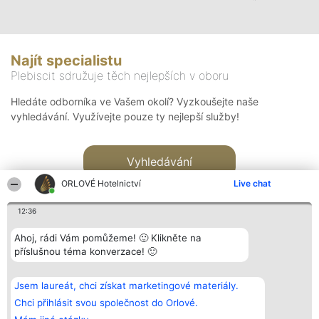
Najít specialistu
Plebiscit sdružuje těch nejlepších v oboru
Hledáte odborníka ve Vašem okolí? Vyzkoušejte naše
vyhledávání. Využívejte pouze ty nejlepší služby!
Vyhledávání
ORLOVÉ Hotelnictví
Live chat
12:36
Ahoj, rádi Vám pomůžeme! 🙂 Klikněte na
příslušnou téma konverzace! 🙂
Organizátor hlasování
Plebiscyt
Kontakt
Bright Side Solutions sp. z o.
Vítězové
Kontakt
Jsem laureát, chci získat marketingové materiály.
o. sp. k.
Seznam všech
ul. Ruska 22
laureátů
Chci přihlásit svou společnost do Orlové.
Wrocław 50-079
Zásady