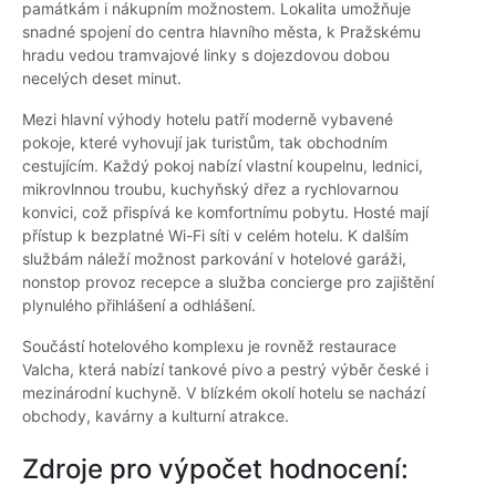
památkám i nákupním možnostem. Lokalita umožňuje
snadné spojení do centra hlavního města, k Pražskému
hradu vedou tramvajové linky s dojezdovou dobou
necelých deset minut.
Mezi hlavní výhody hotelu patří moderně vybavené
pokoje, které vyhovují jak turistům, tak obchodním
cestujícím. Každý pokoj nabízí vlastní koupelnu, lednici,
mikrovlnnou troubu, kuchyňský dřez a rychlovarnou
konvici, což přispívá ke komfortnímu pobytu. Hosté mají
přístup k bezplatné Wi-Fi síti v celém hotelu. K dalším
službám náleží možnost parkování v hotelové garáži,
nonstop provoz recepce a služba concierge pro zajištění
plynulého přihlášení a odhlášení.
Součástí hotelového komplexu je rovněž restaurace
Valcha, která nabízí tankové pivo a pestrý výběr české i
mezinárodní kuchyně. V blízkém okolí hotelu se nachází
obchody, kavárny a kulturní atrakce.
Zdroje pro výpočet hodnocení: