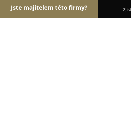
Jste majitelem této firmy?
Zjis
Orlové Hotelnictví
Pořadí nejlépe hodnocených f
Hotel U Milína
8.3
(1973)
Milín, Pribram
Zobrazit telefonní číslo