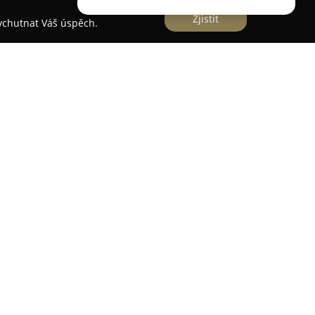
Zjistit
vychutnat Váš úspěch.
lebném prostředí obce Milín a zajišťuje
hlavní silnice spojující Prahu a Strakonice, což
upnosti a zároveň klidné atmosféře. Hotel
mány, které jsou vybaveny televizí a nechybí zde
rnet.
personálu, vysoké standardy čistoty a příznivý
hotelu je restaurace, kde jsou připravovány
ity šéfkuchaře z čerstvých surovin, přičemž je
 k posezení.