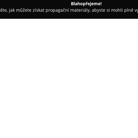
Blahopřejeme!
těte, jak můžete získat propagační materiály, abyste si mohli plně 
irem.
Hotel U Milína
O společnosti:
Hotel U Milína
se nachází v ma
komfortní ubytování v blízkosti 
přispívá k dobré dopravní dost
poskytuje útulné pokoje i apart
bezplatný vysokorychlostní inte
Návštěvníci oceňují vstřícnost 
poměr ceny a kvality. Součástí 
tradiční české pokrmy a special
možnost využít venkovní terasu