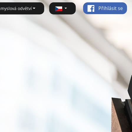
Přihlásit se
ůmyslová odvětví