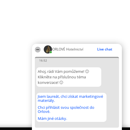
ORLOVÉ Hotelnictví
Live chat
16:52
Ahoj, rádi Vám pomůžeme! 🙂
Klikněte na příslušnou téma
konverzace! 🙂
Jsem laureát, chci získat marketingové
materiály.
Chci přihlásit svou společnost do
Orlové.
Mám jiné otázky.