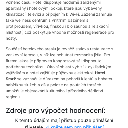
volného času. Hotel disponuje moderně zařízenými
apartmány i hotelovými pokoji, které jsou vybaveny
klimatizací, televizí a připojením k Wi-Fi. Zázemí zahrnuje
také wellness centrum s vnitřním bazénem s
protiproudem, vířivkou, finskou i bio saunou a relaxační
místností, což poskytuje vhodné možnosti regenerace pro
hosty.
Součástí hotelového areálu je rovněž stylová restaurace s
venkovní terasou, v níž lze ochutnat rozmanitá jídla. Pro
firemní akce je připraven kongresový sál disponující
potřebnou technikou. Okolní oblast vybízí k cyklistickým
vyjížďkám a hotel zajišťuje půjčovnu elektrokol.
Hotel
Smrž
se vyznačuje důrazem na pohodlí klientů a bohatou
nabídkou služeb a díky poloze na poutních trasách
umožňuje objevování kulturního i přírodního dědictví
regionu.
Zdroje pro výpočet hodnocení:
K těmto údajům mají přístup pouze přihlášení
uživatelé.
Klikněte sem pro přihlášení.