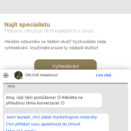
Najít specialistu
Plebiscit sdružuje těch nejlepších v oboru
Hledáte odborníka ve Vašem okolí? Vyzkoušejte naše
vyhledávání. Využívejte pouze ty nejlepší služby!
Vyhledávání
ORLOVÉ Hotelnictví
Live chat
19:55
Ahoj, rádi Vám pomůžeme! 🙂 Klikněte na
příslušnou téma konverzace! 🙂
Organizátor hlasování
Plebiscyt
Kontakt
Bright Side Solutions sp. z o.
Vítězové
Kontakt
Jsem laureát, chci získat marketingové materiály.
o. sp. k.
Seznam všech
ul. Ruska 22
laureátů
Chci přihlásit svou společnost do Orlové.
Wrocław 50-079
Zásady
KRS 0000749100 | Regon
Pravidla