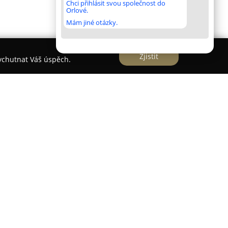
Chci přihlásit svou společnost do
Orlové.
Mám jiné otázky.
Zjistit
vychutnat Váš úspěch.
hází v Rajnochovicích, v malebné oblasti
čského Javorníku, a nabízí relaxační prostředí
 vyžití. Tento rekreační objekt horského
en do okolní krajiny, čímž zajišťuje hostům
u zážitků.
ně vybavené pokoje a apartmány s vlastním