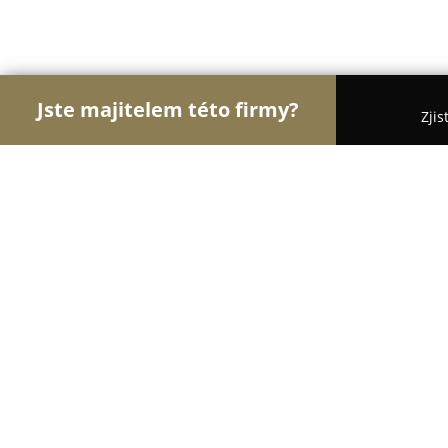
Jste majitelem této firmy?
Zjis
Orlové Hotelnictví
Pořadí nejlépe hodnocených f
Hotel Pod Šaumburkem
8.8
(423)
Rajnochovice, Rajnochovice