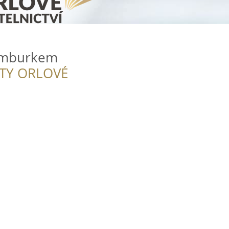
umburkem
ITY ORLOVÉ