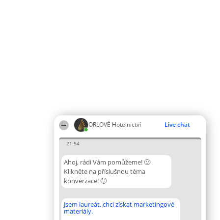
ORLOVÉ Hotelnictví
Live chat
21:54
Ahoj, rádi Vám pomůžeme! 🙂
Klikněte na příslušnou téma
konverzace! 🙂
Jsem laureát, chci získat marketingové
materiály.