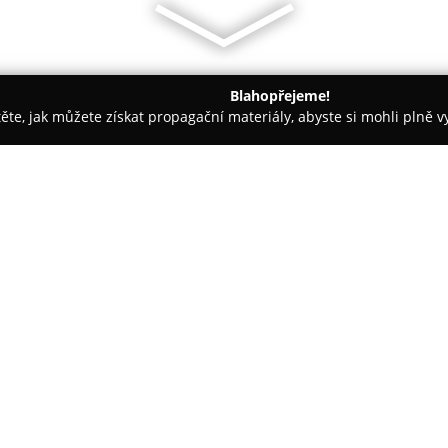
Blahopřejeme!
těte, jak můžete získat propagační materiály, abyste si mohli plně 
irem.
Hotel Pod Šaumburkem
O společnosti:
Hotel Pod Šaumburkem
se nac
Hostýnských vrchů nedaleko Kel
ideální pro odpočinek i aktivní
charakteru je harmonicky zasaz
klidné ubytování a pestrou škál
Hosté mají k dispozici komfort