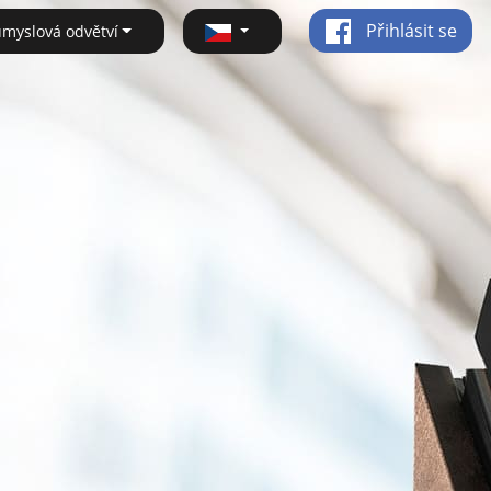
Přihlásit se
ůmyslová odvětví