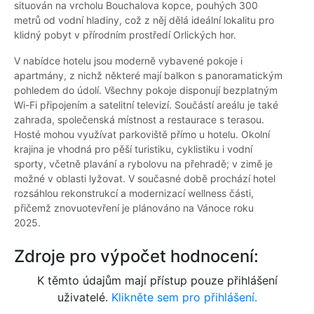
situován na vrcholu Bouchalova kopce, pouhých 300
metrů od vodní hladiny, což z něj dělá ideální lokalitu pro
klidný pobyt v přírodním prostředí Orlických hor.
V nabídce hotelu jsou moderně vybavené pokoje i
apartmány, z nichž některé mají balkon s panoramatickým
pohledem do údolí. Všechny pokoje disponují bezplatným
Wi-Fi připojením a satelitní televizí. Součástí areálu je také
zahrada, společenská místnost a restaurace s terasou.
Hosté mohou využívat parkoviště přímo u hotelu. Okolní
krajina je vhodná pro pěší turistiku, cyklistiku i vodní
sporty, včetně plavání a rybolovu na přehradě; v zimě je
možné v oblasti lyžovat. V současné době prochází hotel
rozsáhlou rekonstrukcí a modernizací wellness části,
přičemž znovuotevření je plánováno na Vánoce roku
2025.
Zdroje pro výpočet hodnocení:
K těmto údajům mají přístup pouze přihlášení
uživatelé.
Klikněte sem pro přihlášení.