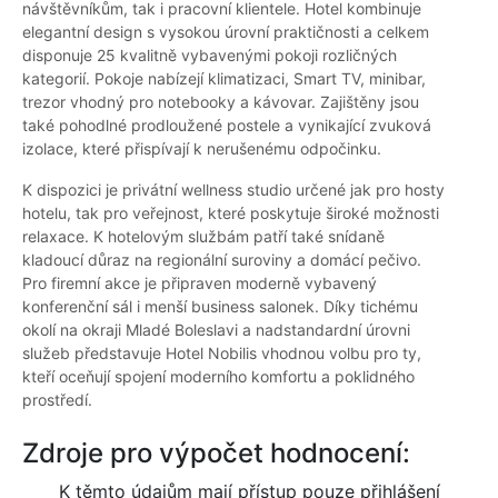
návštěvníkům, tak i pracovní klientele. Hotel kombinuje
elegantní design s vysokou úrovní praktičnosti a celkem
disponuje 25 kvalitně vybavenými pokoji rozličných
kategorií. Pokoje nabízejí klimatizaci, Smart TV, minibar,
trezor vhodný pro notebooky a kávovar. Zajištěny jsou
také pohodlné prodloužené postele a vynikající zvuková
izolace, které přispívají k nerušenému odpočinku.
K dispozici je privátní wellness studio určené jak pro hosty
hotelu, tak pro veřejnost, které poskytuje široké možnosti
relaxace. K hotelovým službám patří také snídaně
kladoucí důraz na regionální suroviny a domácí pečivo.
Pro firemní akce je připraven moderně vybavený
konferenční sál i menší business salonek. Díky tichému
okolí na okraji Mladé Boleslavi a nadstandardní úrovni
služeb představuje Hotel Nobilis vhodnou volbu pro ty,
kteří oceňují spojení moderního komfortu a poklidného
prostředí.
Zdroje pro výpočet hodnocení:
K těmto údajům mají přístup pouze přihlášení