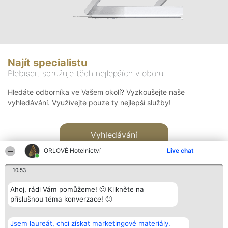
Najít specialistu
Plebiscit sdružuje těch nejlepších v oboru
Hledáte odborníka ve Vašem okolí? Vyzkoušejte naše
vyhledávání. Využívejte pouze ty nejlepší služby!
Vyhledávání
ORLOVÉ Hotelnictví
Live chat
10:53
Ahoj, rádi Vám pomůžeme! 🙂 Klikněte na
příslušnou téma konverzace! 🙂
Organizátor hlasování
Plebiscyt
Kontakt
Bright Side Solutions sp. z o.
Vítězové
Kontakt
Jsem laureát, chci získat marketingové materiály.
o. sp. k.
Seznam všech