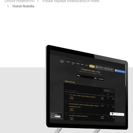
Orlové Hotelnictví
Pořadí nejlépe hodnocených firem.
Hotel Nobilis