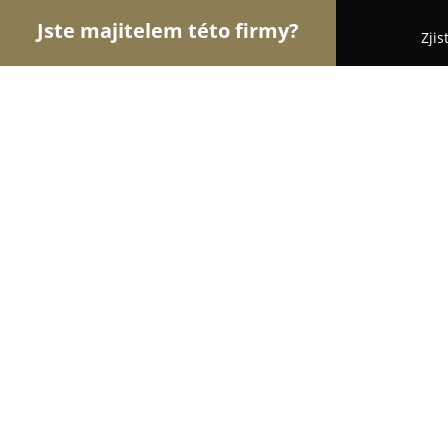
Jste majitelem této firmy?
Zjis
Orlové Hotelnictví
Pořadí nejlépe hodnocených f
Louis Leger
8.6
(1921)
Praha, Legerova 9
Zobrazit telefonní číslo