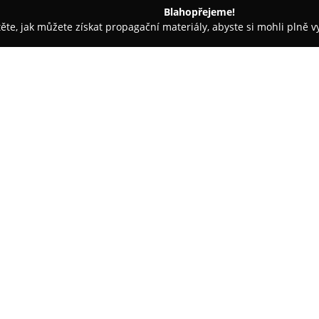
Blahopřejeme!
těte, jak můžete získat propagační materiály, abyste si mohli plně 
irem.
Louis Leger
O společnosti:
Louis Leger
je čtyřhvězdičkový 
který poskytuje komfortní uby
městských pamětihodností. Od 
náměstí nebo k Národnímu muzeu
zajištěno výborné spojení do v
Tým hotelu je znám přátelským 
celkové spokojenosti hostů. Pok
poskytují bezplatné Wi-Fi připo
bufetová snídaně zahrnující te
domácí dezerty. Ke zklidnění a 