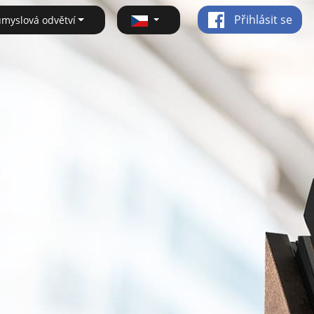
Přihlásit se
ůmyslová odvětví