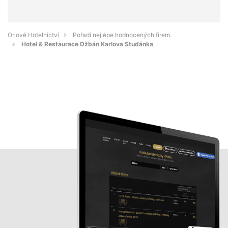
Orlové Hotelnictví
Pořadí nejlépe hodnocených firem.
Hotel & Restaurace Džbán Karlova Studánka