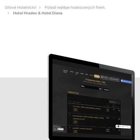
Orlové Hotelnictví
Pořadí nejlépe hodnocených firem.
Hotel Hradec & Hotel Diana