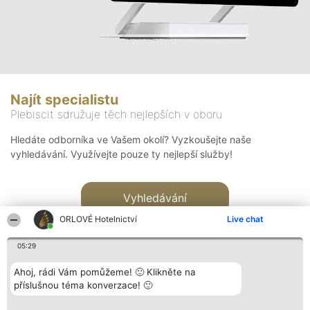
Najít specialistu
Plebiscit sdružuje těch nejlepších v oboru
Hledáte odborníka ve Vašem okolí? Vyzkoušejte naše
vyhledávání. Využívejte pouze ty nejlepší služby!
Vyhledávání
ORLOVÉ Hotelnictví
Live chat
05:29
Ahoj, rádi Vám pomůžeme! 🙂 Klikněte na
příslušnou téma konverzace! 🙂
Organizátor hlasování
Plebiscyt
Kontakt
Bright Side Solutions sp. z o.
Vítězové
Kontakt