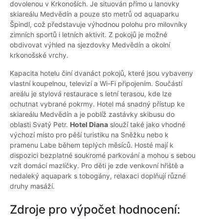
dovolenou v Krkonoších. Je situován přímo u lanovky
skiareálu Medvědín a pouze sto metrů od aquaparku
Špindl, což představuje výhodnou polohu pro milovníky
zimních sportů i letních aktivit. Z pokojů je možné
obdivovat výhled na sjezdovky Medvědín a okolní
krkonošské vrchy.
Kapacita hotelu činí dvanáct pokojů, které jsou vybaveny
vlastní koupelnou, televizí a Wi-Fi připojením. Součástí
areálu je stylová restaurace s letní terasou, kde lze
ochutnat vybrané pokrmy. Hotel má snadný přístup ke
skiareálu Medvědín a je poblíž zastávky skibusu do
oblasti Svatý Petr.
Hotel Diana
slouží také jako vhodné
výchozí místo pro pěší turistiku na Sněžku nebo k
pramenu Labe během teplých měsíců. Hosté mají k
dispozici bezplatné soukromé parkování a mohou s sebou
vzít domácí mazlíčky. Pro děti je zde venkovní hřiště a
nedaleký aquapark s tobogány, relaxaci doplňují různé
druhy masáží.
Zdroje pro výpočet hodnocení: