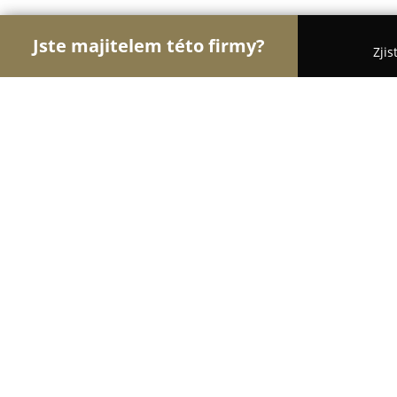
Jste majitelem této firmy?
Zjis
Orlové Hotelnictví
Pořadí nejlépe hodnocených f
Hotel Diamant
8.5
(498)
Harrachov, Harrachov 70, Harrachov
Zobrazit telefonní číslo