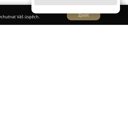
Zjistit
vychutnat Váš úspěch.
oklidné části malebného Harrachova, konkrétně v
00 metrů od bobové dráhy a asi 800 metrů od
 poloze je hotel vhodnou volbou pro milovníky
 v oblasti Krkonoš. Nedávno prošly vnitřní i vnější
í, která zajišťuje příjemné a moderní prostředí
orách mají hosté možnost využít privátní
sob a parní saunou doplněnou aromaterapií. Tato
ě hotelovým hostům, což zaručuje soukromí a klid