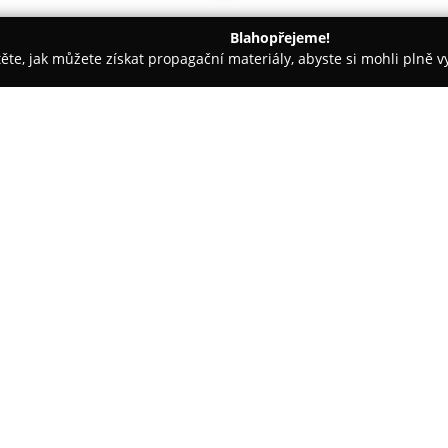
Blahopřejeme!
těte, jak můžete získat propagační materiály, abyste si mohli plně 
irem.
Hotel Diamant
O společnosti:
Hotel Diamant
je situován v p
oblasti Nový Svět, přibližně 3
lyžařských sjezdovek. Díky této
letní turistiky i zimních sportů
prostory komplexní rekonstrukc
pro všechny návštěvníky.
Po náročném dni stráveném v h
wellness s vířivkou pro šest o
služba je poskytována výhradn