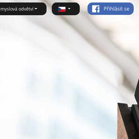
Přihlásit se
ůmyslová odvětví