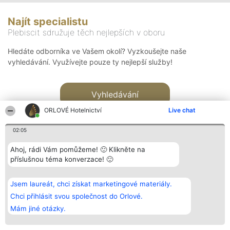
Najít specialistu
Plebiscit sdružuje těch nejlepších v oboru
Hledáte odborníka ve Vašem okolí? Vyzkoušejte naše
vyhledávání. Využívejte pouze ty nejlepší služby!
Vyhledávání
ORLOVÉ Hotelnictví
Live chat
02:05
Ahoj, rádi Vám pomůžeme! 🙂 Klikněte na
příslušnou téma konverzace! 🙂
Organizátor hlasování
Plebiscyt
Kontakt
Bright Side Solutions sp. z o.
Vítězové
Kontakt
Jsem laureát, chci získat marketingové materiály.
o. sp. k.
Seznam všech
ul. Ruska 22
laureátů
Chci přihlásit svou společnost do Orlové.
Wrocław 50-079
Zásady
Mám jiné otázky.
KRS 0000749100 | Regon
Pravidla
381313360 | NIP 8943132676
Zásady
ochrany