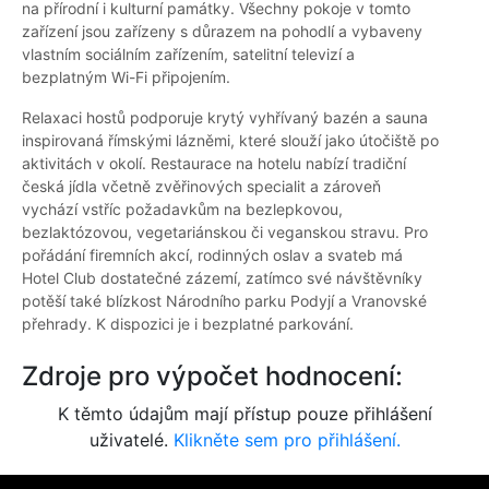
na přírodní i kulturní památky. Všechny pokoje v tomto
zařízení jsou zařízeny s důrazem na pohodlí a vybaveny
vlastním sociálním zařízením, satelitní televizí a
bezplatným Wi-Fi připojením.
Relaxaci hostů podporuje krytý vyhřívaný bazén a sauna
inspirovaná římskými lázněmi, které slouží jako útočiště po
aktivitách v okolí. Restaurace na hotelu nabízí tradiční
česká jídla včetně zvěřinových specialit a zároveň
vychází vstříc požadavkům na bezlepkovou,
bezlaktózovou, vegetariánskou či veganskou stravu. Pro
pořádání firemních akcí, rodinných oslav a svateb má
Hotel Club dostatečné zázemí, zatímco své návštěvníky
potěší také blízkost Národního parku Podyjí a Vranovské
přehrady. K dispozici je i bezplatné parkování.
Zdroje pro výpočet hodnocení:
K těmto údajům mají přístup pouze přihlášení
uživatelé.
Klikněte sem pro přihlášení.