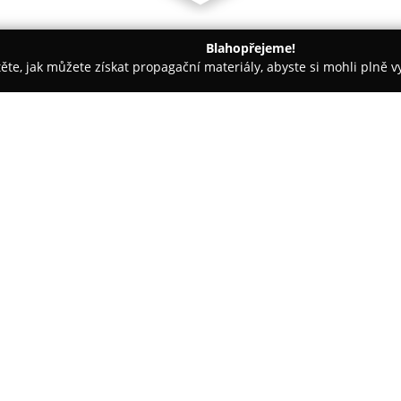
Blahopřejeme!
těte, jak můžete získat propagační materiály, abyste si mohli plně 
irem.
Hotel Ještěd
O společnosti:
Hotel Ještěd
je významnou arch
památkou, nacházející se na vr
architekta Karla Hubáčka, kter
kombinuje televizní vysílač s u
ucelený funkční komplex.
Pokoje nabízejí hostům jedineč
Gastronomická nabídka restaur
servírovaná v prostředí s pano