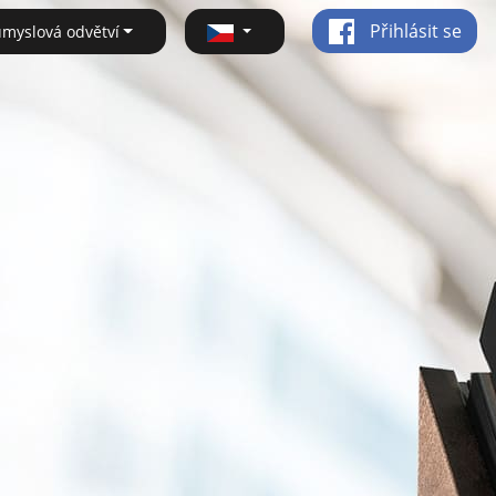
Přihlásit se
ůmyslová odvětví