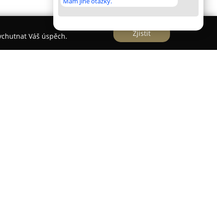
Mám jiné otázky.
Zjistit
vychutnat Váš úspěch.
itektonickou dominantou a národní kulturní
cholu hory Ještěd. Toto jedinečné dílo od
é bylo oceněno Perretovou cenou, v sobě
bytovacím zařízením a restaurací a vytváří tak
né výhledy do okolí, často nad úrovní oblaků.
ace zahrnuje jídla místní i moderní kuchyně,
ramatickým rozhledem. V blízkém okolí Ještědu