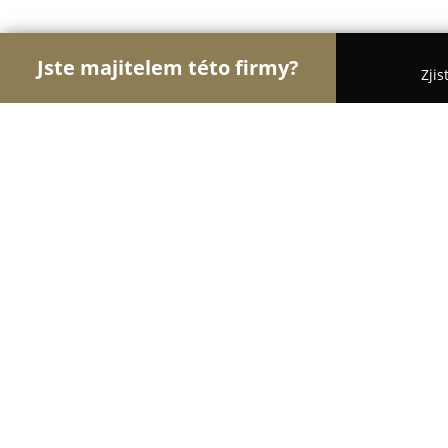
Jste majitelem této firmy?
Zjis
Orlové Hotelnictví
Pořadí nejlépe hodnocených f
Hotel Ještěd
9.1
(19206)
Liberec, Liberec
Zobrazit telefonní číslo