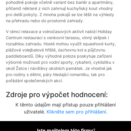
pohodlné pokoje včetně variant bez bariér a apartmány,
přičemž některé z nich zahrnují kuchyňský kout vhodný
pro delší pobyty. Z mnoha pokojů se lze těšit na výhledy
na přehradu nebo do prostorné zahrady.
V rámci relaxace a volnočasových aktivit nabízí Holiday
Centrum restauraci s venkovní terasou, vinný sklípek i
rozsáhlou zahradu. Hosté mohou využít squashové kurty,
plážové volejbalové hřiště, úschovnu kol a půjčovnu
paddleboardů. Díky výhodné poloze poskytuje zařízení
výborné možnosti pro vodní sporty, rybaření, cyklistiku v
okolí Žatce i návštěvy okolních památek. Je vhodné jak
pro rodiny s dětmi, páry hledající romantiku, tak pro
pořádání společenských akcí.
Zdroje pro výpočet hodnocení:
K těmto údajům mají přístup pouze přihlášení
uživatelé.
Klikněte sem pro přihlášení.
Jste majitelem této firmy
?