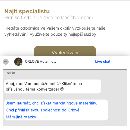
Najít specialistu
Plebiscit sdružuje těch nejlepších v oboru
Hledáte odborníka ve Vašem okolí? Vyzkoušejte naše
vyhledávání. Využívejte pouze ty nejlepší služby!
Vyhledávání
ORLOVÉ Hotelnictví
Live chat
04:10
Ahoj, rádi Vám pomůžeme! 🙂 Klikněte na
příslušnou téma konverzace! 🙂
Organizátor hlasování
Plebiscyt
Kontakt
Bright Side Solutions sp. z o.
Vítězové
Kontakt
Jsem laureát, chci získat marketingové materiály.
o. sp. k.
Seznam všech
ul. Ruska 22
laureátů
Chci přihlásit svou společnost do Orlové.
Wrocław 50-079
Zásady
Mám jiné otázky.
KRS 0000749100 | Regon
Pravidla
381313360 | NIP 8943132676
Zásady
ochrany
osobních údajů