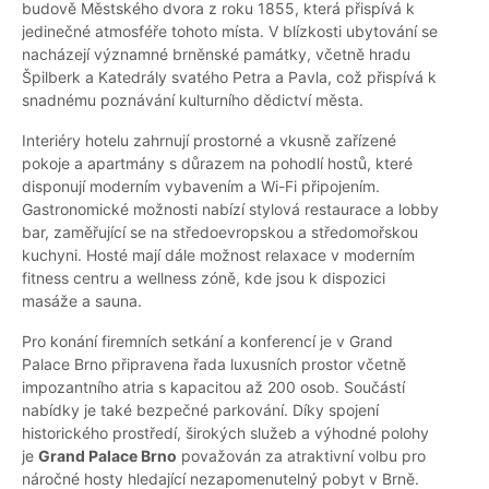
budově Městského dvora z roku 1855, která přispívá k
jedinečné atmosféře tohoto místa. V blízkosti ubytování se
nacházejí významné brněnské památky, včetně hradu
Špilberk a Katedrály svatého Petra a Pavla, což přispívá k
snadnému poznávání kulturního dědictví města.
Interiéry hotelu zahrnují prostorné a vkusně zařízené
pokoje a apartmány s důrazem na pohodlí hostů, které
disponují moderním vybavením a Wi-Fi připojením.
Gastronomické možnosti nabízí stylová restaurace a lobby
bar, zaměřující se na středoevropskou a středomořskou
kuchyni. Hosté mají dále možnost relaxace v moderním
fitness centru a wellness zóně, kde jsou k dispozici
masáže a sauna.
Pro konání firemních setkání a konferencí je v Grand
Palace Brno připravena řada luxusních prostor včetně
impozantního atria s kapacitou až 200 osob. Součástí
nabídky je také bezpečné parkování. Díky spojení
historického prostředí, širokých služeb a výhodné polohy
je
Grand Palace Brno
považován za atraktivní volbu pro
náročné hosty hledající nezapomenutelný pobyt v Brně.