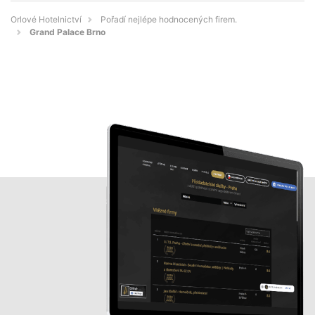
Orlové Hotelnictví
Pořadí nejlépe hodnocených firem.
Grand Palace Brno