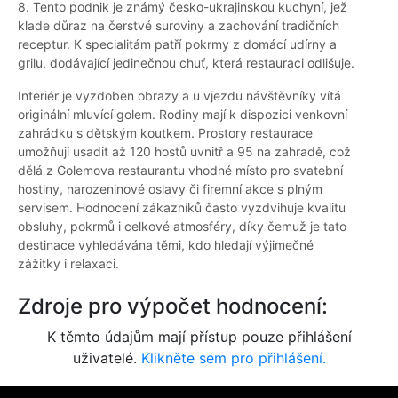
8. Tento podnik je známý česko-ukrajinskou kuchyní, jež
klade důraz na čerstvé suroviny a zachování tradičních
receptur. K specialitám patří pokrmy z domácí udírny a
grilu, dodávající jedinečnou chuť, která restauraci odlišuje.
Interiér je vyzdoben obrazy a u vjezdu návštěvníky vítá
originální mluvící golem. Rodiny mají k dispozici venkovní
zahrádku s dětským koutkem. Prostory restaurace
umožňují usadit až 120 hostů uvnitř a 95 na zahradě, což
dělá z Golemova restaurantu vhodné místo pro svatební
hostiny, narozeninové oslavy či firemní akce s plným
servisem. Hodnocení zákazníků často vyzdvihuje kvalitu
obsluhy, pokrmů i celkové atmosféry, díky čemuž je tato
destinace vyhledávána těmi, kdo hledají výjimečné
zážitky i relaxaci.
Zdroje pro výpočet hodnocení:
K těmto údajům mají přístup pouze přihlášení
uživatelé.
Klikněte sem pro přihlášení.