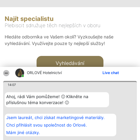
Najít specialistu
Plebiscit sdružuje těch nejlepších v oboru
Hledáte odborníka ve Vašem okolí? Vyzkoušejte naše
vyhledávání. Využívejte pouze ty nejlepší služby!
Vyhledávání
ORLOVÉ Hotelnictví
Live chat
14:07
Ahoj, rádi Vám pomůžeme! 🙂 Klikněte na
příslušnou téma konverzace! 🙂
Organizátor hlasování
Plebiscyt
Kontakt
Bright Side Solutions sp. z o.
Vítězové
Kontakt
Jsem laureát, chci získat marketingové materiály.
o. sp. k.
Seznam všech
ul. Ruska 22
laureátů
Chci přihlásit svou společnost do Orlové.
Wrocław 50-079
Zásady
Mám jiné otázky.
KRS 0000749100 | Regon
Pravidla
381313360 | NIP 8943132676
Zásady