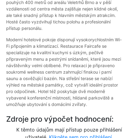
pouhých 400 metrů od areálu Veletrhů Brno a v pěší
vzdálenosti od centra města zajišťuje nejen klidné okolí,
ale také snadný přístup k hlavním městským atrakcím.
Hosté často vyzdvihují tichou polohu a profesionální
přístup personálu.
Moderní hotelové pokoje disponují vysokorychlostním Wi-
Fi připojením a klimatizací. Restaurace Faircafe se
specializuje na kvalitní kuchyni s úzkým, pečlivě
připraveným menu a pestrými snídaněmi, které jsou mezi
návštěvníky velmi oblíbené. Pro relaxaci je připraveno
soukromé wellness centrum zahrnující finskou i parní
saunu a osvěžující bazén. Na střešní terase se nabízí
výhled na městské památky, což vytváří ideální prostor
pro odpočinek. Hotel též poskytuje dvě moderně
vybavené konferenční místnosti, hlídané parkoviště a
umožňuje ubytování s domácími zvířaty.
Zdroje pro výpočet hodnocení:
K těmto údajům mají přístup pouze přihlášení
uživatelé.
Klikněte sem pro přihlášení.