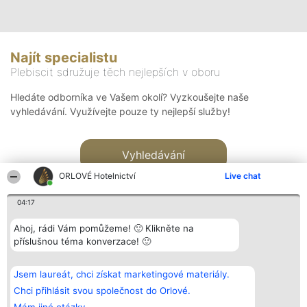
Najít specialistu
Plebiscit sdružuje těch nejlepších v oboru
Hledáte odborníka ve Vašem okolí? Vyzkoušejte naše
vyhledávání. Využívejte pouze ty nejlepší služby!
Vyhledávání
ORLOVÉ Hotelnictví
Live chat
04:17
Ahoj, rádi Vám pomůžeme! 🙂 Klikněte na
příslušnou téma konverzace! 🙂
Organizátor hlasování
Plebiscyt
Kontakt
Bright Side Solutions sp. z o.
Vítězové
Kontakt
Jsem laureát, chci získat marketingové materiály.
o. sp. k.
Seznam všech
ul. Ruska 22
laureátů
Chci přihlásit svou společnost do Orlové.
Wrocław 50-079
Zásady
KRS 0000749100 | Regon
Pravidla