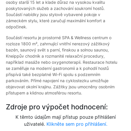
osoby starší 15 let a klade důraz na vysokou kvalitu
poskytovaných služeb a zachování soukromí hostů.
Součástí nabídky jsou stylově vybavené pokoje v
zámeckém stylu, které zaručují maximální komfort a
odpočinek.
Součástí resortu je prostorné SPA & Wellness centrum o
rozloze 1800 m², zahrnující vnitřní nerezový zážitkový
bazén, saunový svět s parní, finskou a solnou saunou,
Kneippův chodník a rozmanité relaxační procedury,
například masáže nebo oxygenoterapii. Restaurace hotelu
se zaměřuje na moderní gastronomii a k pohodlí hostů
přispívá také bezplatné Wi-Fi spolu s podzemním
parkováním. Přímé napojení na cyklostezku umožňuje
objevovat okolní krajinu. Zážitky jsou umocněny osobním
přístupem a klidnou atmosférou resortu.
Zdroje pro výpočet hodnocení:
K těmto údajům mají přístup pouze přihlášení
uživatelé.
Klikněte sem pro přihlášení.