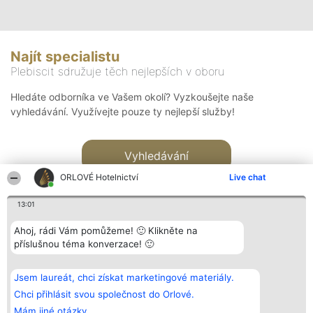
Najít specialistu
Plebiscit sdružuje těch nejlepších v oboru
Hledáte odborníka ve Vašem okolí? Vyzkoušejte naše
vyhledávání. Využívejte pouze ty nejlepší služby!
Vyhledávání
ORLOVÉ Hotelnictví
Live chat
13:01
Ahoj, rádi Vám pomůžeme! 🙂 Klikněte na
příslušnou téma konverzace! 🙂
Organizátor hlasování
Plebiscyt
Kontakt
Bright Side Solutions sp. z o.
Vítězové
Kontakt
Jsem laureát, chci získat marketingové materiály.
o. sp. k.
Seznam všech
ul. Ruska 22
laureátů
Chci přihlásit svou společnost do Orlové.
Wrocław 50-079
Zásady
Mám jiné otázky.
KRS 0000749100 | Regon
Pravidla