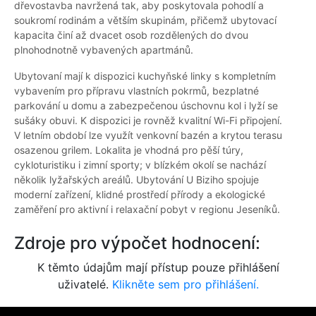
dřevostavba navržená tak, aby poskytovala pohodlí a
soukromí rodinám a větším skupinám, přičemž ubytovací
kapacita činí až dvacet osob rozdělených do dvou
plnohodnotně vybavených apartmánů.
Ubytovaní mají k dispozici kuchyňské linky s kompletním
vybavením pro přípravu vlastních pokrmů, bezplatné
parkování u domu a zabezpečenou úschovnu kol i lyží se
sušáky obuvi. K dispozici je rovněž kvalitní Wi-Fi připojení.
V letním období lze využít venkovní bazén a krytou terasu
osazenou grilem. Lokalita je vhodná pro pěší túry,
cykloturistiku i zimní sporty; v blízkém okolí se nachází
několik lyžařských areálů. Ubytování U Biziho spojuje
moderní zařízení, klidné prostředí přírody a ekologické
zaměření pro aktivní i relaxační pobyt v regionu Jeseníků.
Zdroje pro výpočet hodnocení:
K těmto údajům mají přístup pouze přihlášení
uživatelé.
Klikněte sem pro přihlášení.