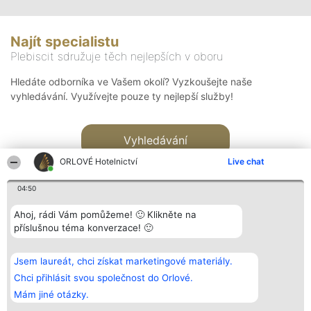
Najít specialistu
Plebiscit sdružuje těch nejlepších v oboru
Hledáte odborníka ve Vašem okolí? Vyzkoušejte naše
vyhledávání. Využívejte pouze ty nejlepší služby!
Vyhledávání
ORLOVÉ Hotelnictví
Live chat
04:50
Ahoj, rádi Vám pomůžeme! 🙂 Klikněte na
příslušnou téma konverzace! 🙂
Organizátor hlasování
Plebiscyt
Kontakt
Bright Side Solutions sp. z o.
Vítězové
Kontakt
Jsem laureát, chci získat marketingové materiály.
o. sp. k.
Seznam všech
ul. Ruska 22
laureátů
Chci přihlásit svou společnost do Orlové.
Wrocław 50-079
Zásady
Mám jiné otázky.
KRS 0000749100 | Regon
Pravidla
381313360 | NIP 8943132676
Zásady