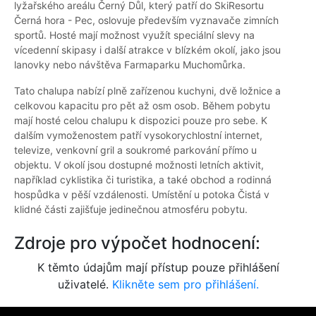
lyžařského areálu Černý Důl, který patří do SkiResortu
Černá hora - Pec, oslovuje především vyznavače zimních
sportů. Hosté mají možnost využít speciální slevy na
vícedenní skipasy i další atrakce v blízkém okolí, jako jsou
lanovky nebo návštěva Farmaparku Muchomůrka.
Tato chalupa nabízí plně zařízenou kuchyni, dvě ložnice a
celkovou kapacitu pro pět až osm osob. Během pobytu
mají hosté celou chalupu k dispozici pouze pro sebe. K
dalším vymoženostem patří vysokorychlostní internet,
televize, venkovní gril a soukromé parkování přímo u
objektu. V okolí jsou dostupné možnosti letních aktivit,
například cyklistika či turistika, a také obchod a rodinná
hospůdka v pěší vzdálenosti. Umístění u potoka Čistá v
klidné části zajišťuje jedinečnou atmosféru pobytu.
Zdroje pro výpočet hodnocení:
K těmto údajům mají přístup pouze přihlášení
uživatelé.
Klikněte sem pro přihlášení.