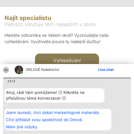
Najít specialistu
Plebiscit sdružuje těch nejlepších v oboru
Hledáte odborníka ve Vašem okolí? Vyzkoušejte naše
vyhledávání. Využívejte pouze ty nejlepší služby!
Vyhledávání
ORLOVÉ Hotelnictví
Live chat
23:12
Ahoj, rádi Vám pomůžeme! 🙂 Klikněte na
příslušnou téma konverzace! 🙂
Organizátor hlasování
Plebiscyt
Kontakt
Bright Side Solutions sp. z o.
Vítězové
Kontakt
Jsem laureát, chci získat marketingové materiály.
o. sp. k.
Seznam všech
ul. Ruska 22
laureátů
Chci přihlásit svou společnost do Orlové.
Wrocław 50-079
Zásady
Mám jiné otázky.
KRS 0000749100 | Regon
Pravidla
381313360 | NIP 8943132676
Zásady