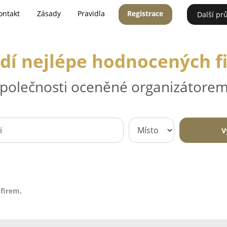
ontakt
Zásady
Pravidla
Registrace
Další pr
dí nejlépe hodnocených f
 společnosti oceněné organizátorem
V
firem.