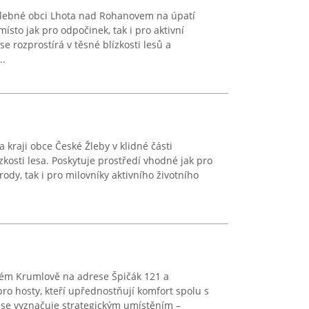
alebné obci Lhota nad Rohanovem na úpatí
sto jak pro odpočinek, tak i pro aktivní
e rozprostírá v těsné blízkosti lesů a
..
a kraji obce České Žleby v klidné části
kosti lesa. Poskytuje prostředí vhodné jak pro
rody, tak i pro milovníky aktivního životního
ém Krumlově na adrese Špičák 121 a
ro hosty, kteří upřednostňují komfort spolu s
 se vyznačuje strategickým umístěním –