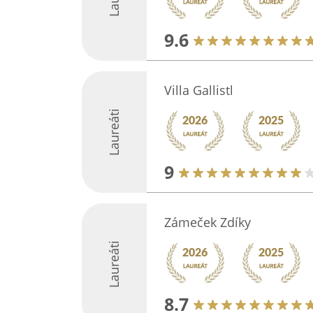
9.6
Villa Gallistl
Laureáti
9
Zámeček Zdíky
Laureáti
8.7