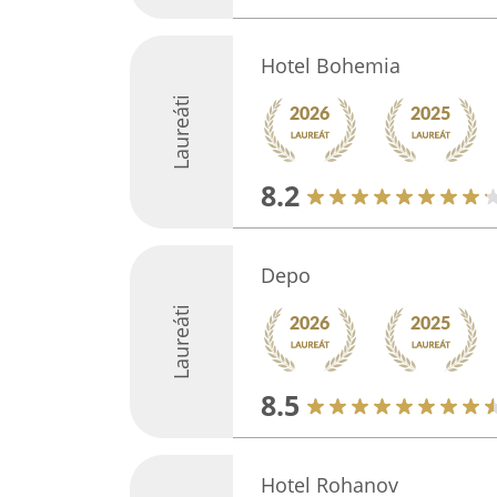
Hotel Bohemia
Laureáti
8.2
Depo
Laureáti
8.5
Hotel Rohanov