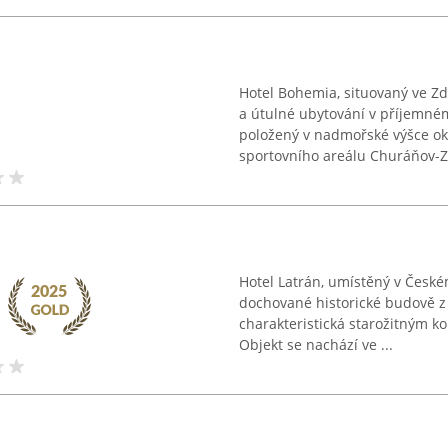
Hotel Bohemia, situovaný ve Z
a útulné ubytování v příjemném
položený v nadmořské výšce ok
sportovního areálu Churáňov-Za
Hotel Latrán, umístěný v České
dochované historické budově z 1
charakteristická starožitným k
Objekt se nachází ve ...