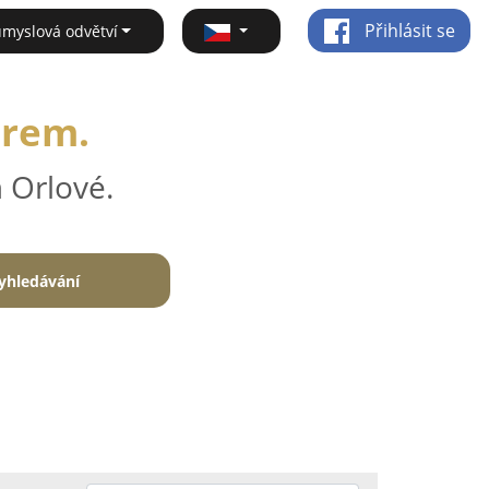
Přihlásit se
ůmyslová odvětví
irem.
 Orlové.
yhledávání