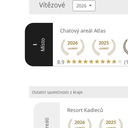
Vítězové
2026
Chatový areál Atlas
Místo
I
8.9
(
Ostatní společnosti z kraje
Resort Kadleců
Laureáti