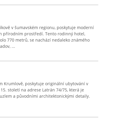
díkově v šumavském regionu, poskytuje moderní
 přírodním prostředí. Tento rodinný hotel,
olo 770 metrů, se nachází nedaleko známého
dov, ...
m Krumlově, poskytuje originální ubytování v
5. století na adrese Latrán 74/75, která je
ouzlem a původními architektonickými detaily.