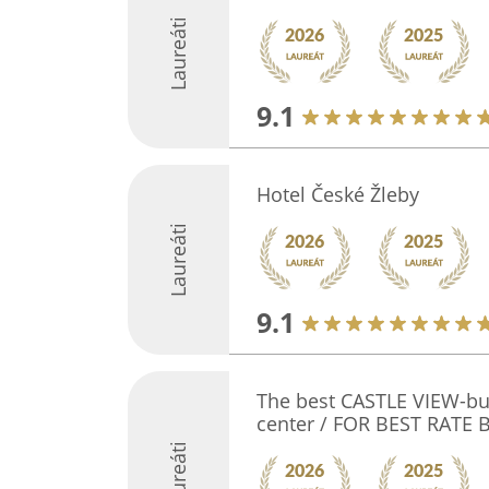
Laureáti
9.1
Hotel České Žleby
Laureáti
9.1
The best CASTLE VIEW-bus
center / FOR BEST RATE
Laureáti