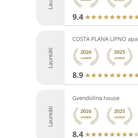
9.4
COSTA PLANA LIPNO apar
Laureáti
8.9
Gvendolína house
Laureáti
8.4