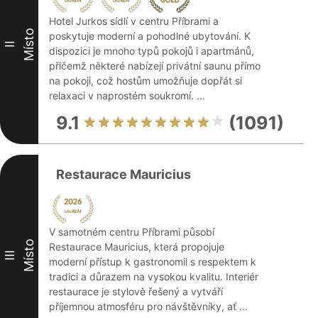
Hotel Jurkos sídlí v centru Příbrami a
Místo
poskytuje moderní a pohodlné ubytování. K
II
dispozici je mnoho typů pokojů i apartmánů,
přičemž některé nabízejí privátní saunu přímo
na pokoji, což hostům umožňuje dopřát si
relaxaci v naprostém soukromí. ...
9.1
(1091)
Restaurace Mauricius
V samotném centru Příbrami působí
Místo
Restaurace Mauricius, která propojuje
III
moderní přístup k gastronomii s respektem k
tradici a důrazem na vysokou kvalitu. Interiér
restaurace je stylově řešený a vytváří
příjemnou atmosféru pro návštěvníky, ať ...