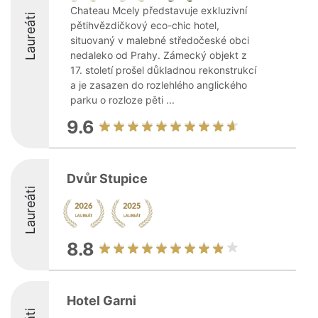
Chateau Mcely představuje exkluzivní
Laureáti
pětihvězdičkový eco-chic hotel,
situovaný v malebné středočeské obci
nedaleko od Prahy. Zámecký objekt z
17. století prošel důkladnou rekonstrukcí
a je zasazen do rozlehlého anglického
parku o rozloze pěti ...
9.6
Dvůr Stupice
Laureáti
8.8
Hotel Garni