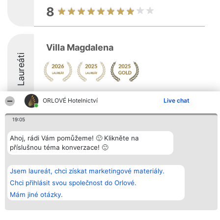
8
Villa Magdalena
Laureáti
9.5
ORLOVÉ Hotelnictví
Live chat
19:05
Organizátor hlasování
Plebiscyt
Kontakt
Ahoj, rádi Vám pomůžeme! 🙂 Klikněte na
Bright Side Solutions sp. z o.
Vítězové
Kontakt
o. sp. k.
Seznam všech
příslušnou téma konverzace! 🙂
ul. Ruska 22
laureátů
Wrocław 50-079
Zásady
KRS 0000749100 | Regon
Pravidla
Jsem laureát, chci získat marketingové materiály.
381313360 | NIP 8943132676
Zásady
Chci přihlásit svou společnost do Orlové.
ochrany
osobních údajů
Mám jiné otázky.