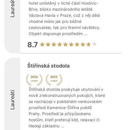
Laureáti
hotel umístěný v tiché části Hostivic-
Břve, blízko mezinárodního letiště
Václava Havla v Praze, což z něj dělá
vhodné místo jak pro běžné
cestovatele, tak pro firemní návštěvy.
Objekt disponuje prostředím ...
8.7
Štiřínská stodola
Štiřínská stodola poskytuje ubytování v
Laureáti
nově zrekonstruovaných pokojích, které
se nacházejí v poklidném venkovském
prostředí Kamenice-Štiřína poblíž
Prahy. Prostředí je přizpůsobeno
hostům, kteří preferují klid, relaxaci či
hledají základnu ...