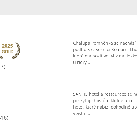
Chalupa Pomněnka se nachází v
podhorské vesnici Komorní Lhot
které má pozitivní vliv na lids
u říčky ...
17)
SÄNTIS hotel a restaurace se 
poskytuje hostům klidné útočišt
hotel, který nabízí pohodlné ub
vlastní ...
416)