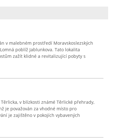
ován v malebném prostředí Moravskoslezských
Lomná poblíž Jablunkova. Tato lokalita
ům zažít klidné a revitalizující pobyty s
ěrlicka, v blízkosti známé Těrlické přehrady,
jenž je považován za vhodné místo pro
ání je zajištěno v pokojích vybavených