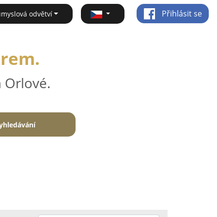
Přihlásit se
ůmyslová odvětví
irem.
 Orlové.
yhledávání