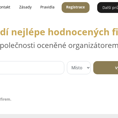
ontakt
Zásady
Pravidla
Registrace
Další pr
dí nejlépe hodnocených f
 společnosti oceněné organizátorem
V
firem.