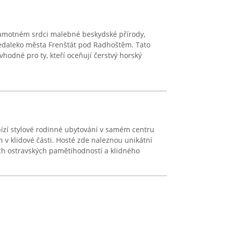
 samotném srdci malebné beskydské přírody,
nedaleko města Frenštát pod Radhoštěm. Tato
 vhodné pro ty, kteří oceňují čerstvý horský
ízí stylové rodinné ubytování v samém centru
 v klidové části. Hosté zde naleznou unikátní
h ostravských pamětihodností a klidného