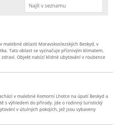
 malebné oblasti Moravskoslezských Beskyd, v
ka. Tato oblast se vyznačuje příznivým klimatem,
ké zdraví. Objekt nabízí klidné ubytování v roubence
nachází v malebné Komorní Lhotce na úpatí Beskyd a
ě s výhledem do přírody. Jde o rodinný turistický
ytování v útulných pokojích, jež jsou vybaveny