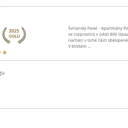
Švrlanský Pavel - Apartmány Po
se rozprostírá v údolí Bílé Opav
nachází v tiché části obklopené
V blízkém ...
gu