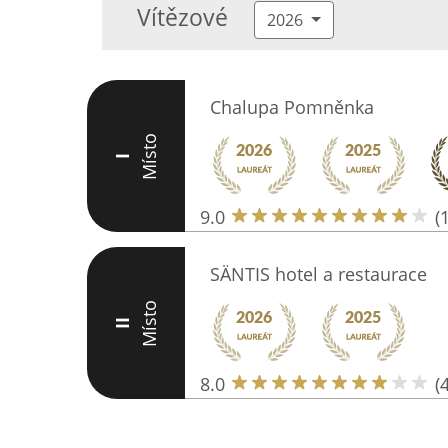
Vítězové
2026
Chalupa Pomněnka
Místo
I
9.0
(
SÄNTIS hotel a restaurace
Místo
II
8.0
(