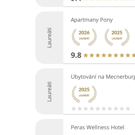
Apartmany Pony
Laureáti
9.8
Ubytování na Mecnerbur
Laureáti
Peras Wellness Hotel