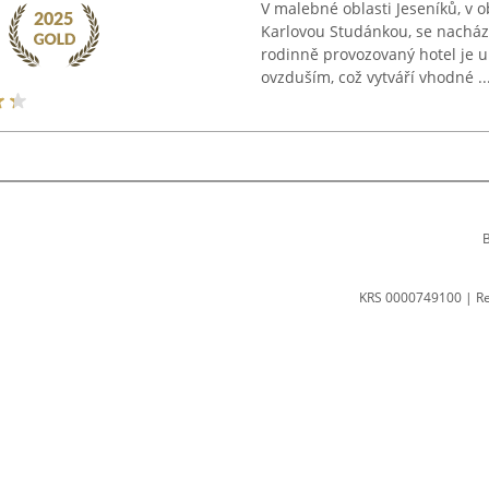
V malebné oblasti Jeseníků, v
Karlovou Studánkou, se nachází
rodinně provozovaný hotel je 
ovzduším, což vytváří vhodné ..
B
KRS 0000749100 | R