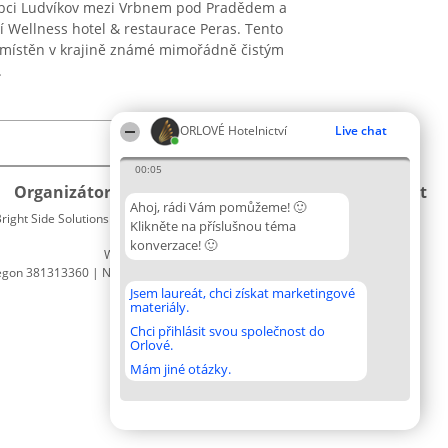
 obci Ludvíkov mezi Vrbnem pod Pradědem a
 Wellness hotel & restaurace Peras. Tento
umístěn v krajině známé mimořádně čistým
.
ORLOVÉ Hotelnictví
Live chat
00:05
Organizátor hlasování
Plebiscyt
Kontakt
Ahoj, rádi Vám pomůžeme! 🙂
right Side Solutions sp. z o. o. sp. k.
Vítězové
Kontakt
Klikněte na příslušnou téma
ul. Ruska 22
Seznam
konverzace! 🙂
Wrocław 50-079
všech
egon 381313360 | NIP 8943132676
laureátů
Zásady
Jsem laureát, chci získat marketingové
materiály.
Pravidla
Zásady
Chci přihlásit svou společnost do
Orlové.
ochrany
osobních
Mám jiné otázky.
údajů