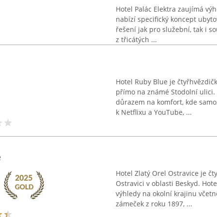
Hotel Palác Elektra zaujímá v
nabízí specifický koncept ubyt
řešení jak pro služební, tak i 
z třicátých ...
Hotel Ruby Blue je čtyřhvězdičk
přímo na známé Stodolní ulici.
důrazem na komfort, kde samoz
k Netflixu a YouTube, ...
e
Hotel Zlatý Orel Ostravice je č
Ostravici v oblasti Beskyd. Hot
výhledy na okolní krajinu včet
zámeček z roku 1897, ...