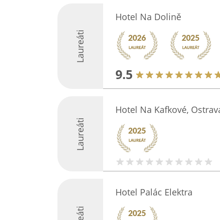
Hotel Na Dolině
Laureáti
9.5
Hotel Na Kafkové, Ostrav
Laureáti
Hotel Palác Elektra