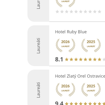
Laureáti
Hotel Ruby Blue
Laureáti
8.1
Hotel Zlatý Orel Ostravic
Laureáti
9.4