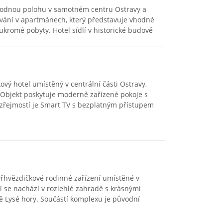
ýhodnou polohu v samotném centru Ostravy a
ování v apartmánech, který představuje vhodné
soukromé pobyty. Hotel sídlí v historické budově
ový hotel umístěný v centrální části Ostravy,
 Objekt poskytuje moderně zařízené pokoje s
řejmostí je Smart TV s bezplatným přístupem
tyřhvězdičkové rodinné zařízení umístěné v
el se nachází v rozlehlé zahradě s krásnými
ně Lysé hory. Součástí komplexu je původní